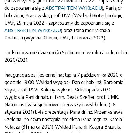
(Uniwersytet Jagielloński, 27 kwietnia 2022 - zapraszamy
do zapoznania się z
ABSTRAKTEM WYKŁADU
), Panią dr
hab. Annę Krasowską, prof. UWr (Wydział Biotechnologii,
UWr, 25 maja 2022 - zapraszamy do zapoznania się z
ABSTRAKTEM WYKŁADU
) oraz Pana mgr Michała
Pochecia (Wydział Chemii, UWr, 1 czerwca 2022).
Podsumowanie działalności Seminarium w roku akademickim
2020/2021:
Inauguracja sesji jesiennej nastąpiła 7 października 2020 o
godzinie 19:00. Wykład wygłosił Pan dr hab. inż. Bartłomiej
Szyja, Prof. PWr. Kolejny wykład, 24 listopada 2020,
wygłosila Pani dr hab. n. farm. Beata Szefler, prof. UMK.
Natomiast w sesji zimowej pierwszym wykładem (26
stycznia 2021) była prezentacja Pana dr inż. Przemysława
Czelenia, po czym nastąpiła prelekcja Pana mgr inż. Karola
Kułacza (31 marca 2021). Wykład Pana dr Kacpra Błaziaka