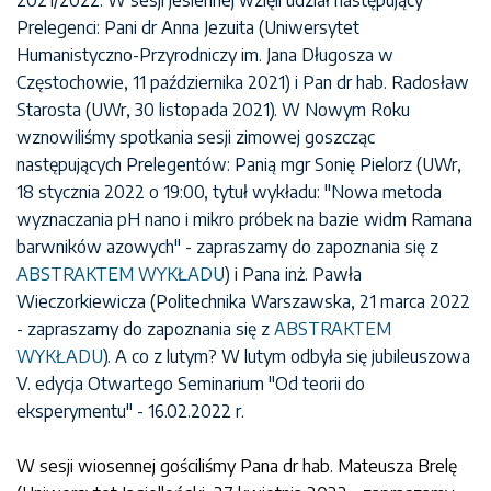
2021/2022. W sesji jesiennej wzięli udział następujący
Prelegenci: Pani dr Anna Jezuita (Uniwersytet
Humanistyczno-Przyrodniczy im. Jana Długosza w
Częstochowie, 11 października 2021) i Pan dr hab. Radosław
Starosta (UWr, 30 listopada 2021). W Nowym Roku
wznowiliśmy spotkania sesji zimowej goszcząc
następujących Prelegentów: Panią mgr Sonię Pielorz (UWr,
18 stycznia 2022 o 19:00, tytuł wykładu: "Nowa metoda
wyznaczania pH nano i mikro próbek na bazie widm Ramana
barwników azowych" - zapraszamy do zapoznania się z
ABSTRAKTEM WYKŁADU
) i Pana inż. Pawła
Wieczorkiewicza (Politechnika Warszawska, 21 marca 2022
- zapraszamy do zapoznania się z
ABSTRAKTEM
WYKŁADU
). A co z lutym? W lutym odbyła się jubileuszowa
V. edycja Otwartego Seminarium "Od teorii do
eksperymentu" - 16.02.2022 r.
W sesji wiosennej gościliśmy Pana dr hab. Mateusza Brelę