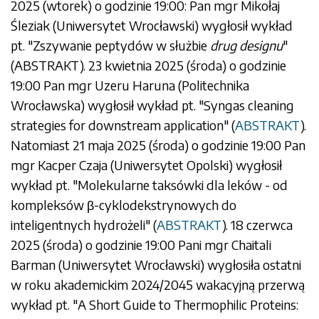
2025 (wtorek) o godzinie 19:00: Pan mgr Mikołaj
Śleziak (Uniwersytet Wrocławski) wygłosił wykład
pt. "Zszywanie peptydów w służbie
drug designu
"
(
ABSTRAKT
). 23 kwietnia 2025 (środa) o godzinie
19:00 Pan mgr Uzeru Haruna (Politechnika
Wrocławska) wygłosił wykład pt. "Syngas cleaning
strategies for downstream application" (
ABSTRAKT
).
Natomiast 21 maja 2025 (środa) o godzinie 19:00 Pan
mgr Kacper Czaja (Uniwersytet Opolski) wygłosił
wykład pt. "Molekularne taksówki dla leków - od
kompleksów β-cyklodekstrynowych do
inteligentnych hydrożeli" (
ABSTRAKT
). 18 czerwca
2025 (środa) o godzinie 19:00 Pani mgr Chaitali
Barman (Uniwersytet Wrocławski) wygłosiła ostatni
w roku akademickim 2024/2045 wakacyjną przerwą
wykład pt. "A Short Guide to Thermophilic Proteins: