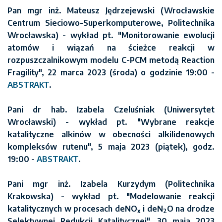
Pan mgr inż. Mateusz Jędrzejewski (Wrocławskie
Centrum Sieciowo-Superkomputerowe, Politechnika
Wrocławska) - wykład pt. "Monitorowanie ewolucji
atomów i wiązań na ścieżce reakcji w
rozpuszczalnikowym modelu C-PCM metodą Reaction
Fragility", 22 marca 2023 (środa) o godzinie 19:00 -
ABSTRAKT
.
Pani dr hab. Izabela Czeluśniak (Uniwersytet
Wrocławski) - wykład pt. "Wybrane reakcje
katalityczne alkinów w obecności alkilidenowych
kompleksów rutenu", 5 maja 2023 (piątek), godz.
19:00 -
ABSTRAKT
.
Pani mgr inż. Izabela Kurzydym (Politechnika
Krakowska) - wykład pt. "Modelowanie reakcji
katalitycznych w procesach deNO
i deN
O na drodze
x
2
Selektywnej Redukcji Katalitycznej", 30 maja 2023