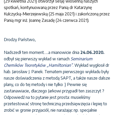
(29 kwietnia 2021) otworzył sesję wiosenną naszych
spotkań, kontynuowaną przez Panią dr Katarzynę
Kulczycką-Mierzejewską (25 maja 2021) i zakończoną przez
Panią mgr inż. Joannę Zasadę (24 czerwca 2021).
Drodzy Państwo,
Nadszedł ten moment…..a mianowicie dnia
24.06.2020.
odbył się pierwszy wykład w ramach
Seminarium
Chemików Teoretyków „Hamiltonian”
. Wykład wygłosił dr
hab. Jarosław J. Panek. Tematem pierwszego wykładu były
nasze doświadczenia z metodą SAPT, a także nasze dalsze
plany, co do tej metody i nie tylko :) Pewnie się
zastanawiacie, dlaczego Jarkowi przypadł ten zaszczyt ?
Odpowiedź na to pytanie jest prosta: musieliśmy
przetestować stronę techniczną przedsięwzięcia i lepiej to
zrobić w gronie przyjaciół, nie narażając np. specjalnie