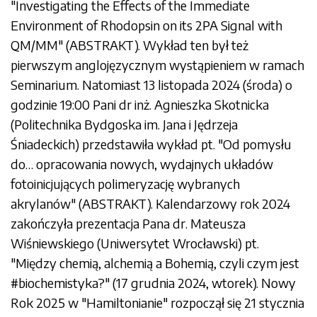
"Investigating the Effects of the Immediate
Environment of Rhodopsin on its 2PA Signal with
QM/MM" (
ABSTRAKT
). Wykład ten był też
pierwszym anglojęzycznym
wystąpieniem w ramach
Seminarium. Natomiast 13 listopada 2024 (środa) o
godzinie 19:00 Pani dr inż. Agnieszka Skotnicka
(Politechnika Bydgoska im. Jana i Jędrzeja
Śniadeckich) przedstawiła wykład pt. "Od pomysłu
do… opracowania nowych, wydajnych układów
fotoinicjujących polimeryzację wybranych
akrylanów" (
ABSTRAKT
). Kalendarzowy rok 2024
zakończyła prezentacja Pana dr. Mateusza
Wiśniewskiego (Uniwersytet Wrocławski) pt.
"Między chemią, alchemią a Bohemią, czyli czym jest
#biochemistyka?" (17 grudnia 2024, wtorek). Nowy
Rok 2025 w "Hamiltonianie" rozpoczął się 21 stycznia