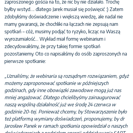
zaproszonego gościa na to, że nic by nie działało. Trochę
byłby wstyd…. dlatego Jarek musiał się poświęcić :) Zatem
zdobyliśmy doświadczenie i większą wiedzę, ale nadal nie
mamy gwarancji, że chochliki na łączach nie zepsują nam
spotkań – cóż, musimy podjąć to ryzyko, licząc na Waszą
wyrozumiałość… Wykład miał formę webinarium i
zdecydowaliśmy, że przy takiej formie spotkań
pozostaniemy. Oto co napisaliśmy do osób zaproszonych na
pierwsze spotkanie:
„Uznaliśmy, że webinaria są rozsądnym rozwiązaniem, gdyż
możemy zaproponować spotkanie w późniejszych
godzinach, gdy inne obowiązki zawodowe mogą już nas
mniej angażować. Dlatego chcielibyśmy zainaugurować
naszą wspólną działalność już we środę 24 czerwca w
godzinie 20-tej. Ponieważ chcemy, by Stowarzyszenie było
też platformą wymiany doświadczeń, proponujemy, by dr
Jarosław Panek w ramach spotkania opowiedział o naszych