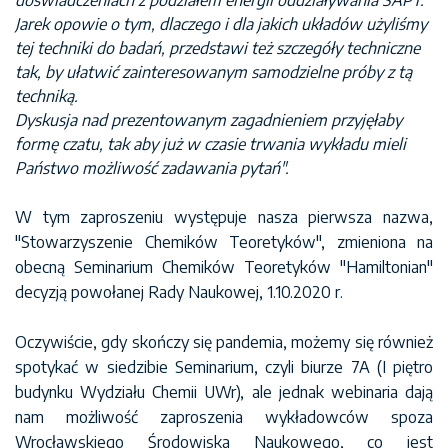
doświadczeniach z podziałem energii oddziaływania SAPT.
Jarek opowie o tym, dlaczego i dla jakich układów użyliśmy
tej techniki do badań, przedstawi też szczegóły techniczne
tak, by ułatwić zainteresowanym samodzielne próby z tą
techniką.
Dyskusja nad prezentowanym zagadnieniem przyjęłaby
formę czatu, tak aby już w czasie trwania wykładu mieli
Państwo możliwość zadawania pytań".
W tym zaproszeniu występuje nasza pierwsza nazwa,
"Stowarzyszenie Chemików Teoretyków", zmieniona na
obecną Seminarium Chemików Teoretyków "Hamiltonian"
decyzją powołanej Rady Naukowej, 1.10.2020 r.
Oczywiście, gdy skończy się pandemia, możemy się również
spotykać w siedzibie Seminarium, czyli biurze 7A (I piętro
budynku Wydziału Chemii UWr), ale jednak webinaria dają
nam możliwość zaproszenia wykładowców spoza
Wrocławskiego Środowiska Naukowego, co jest